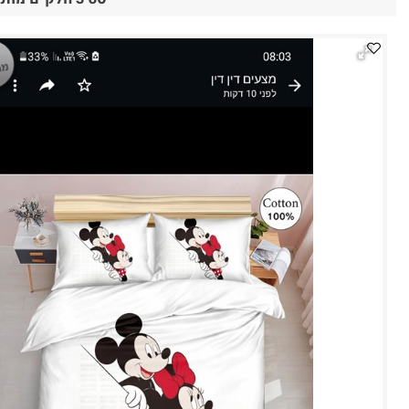
סט 3 חלקים מותגים שילדים אוהבים סדין ציפה וציפית איכותיים למיטת תינוק/מעבר 100% כותנה