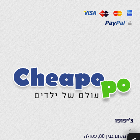
צ'יפופו
✕
רח’ מנחם בגין 80, עפולה