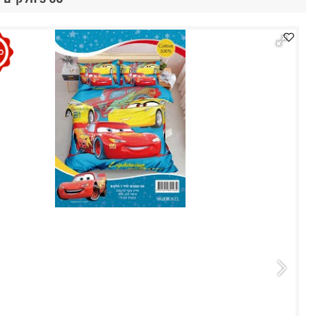
סט 3 חלקים מותגים שילדים אוהבים סדין ציפה וציפית איכותיים למיטת יחיד 100% כותנה