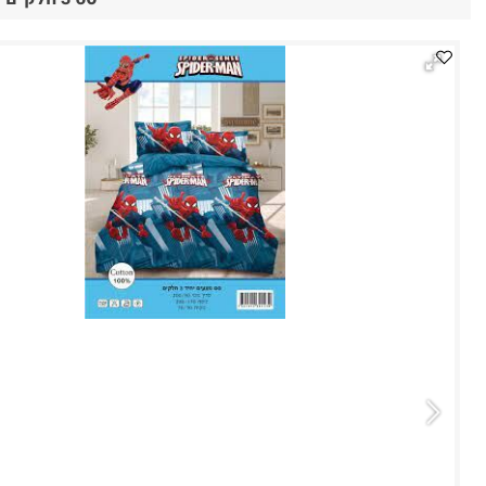
סט 3 חלקים מותגים שילדים אוהבים סדין ציפה וציפית איכותיים למיטת יחיד 100% כותנה